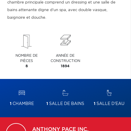
chambre principale comprend un dressing et une salle de
bains attenante digne d'un spa, avec double vasque,
baignoire et douche.
NOMBRE DE
ANNÉE DE
PIÈCES
CONSTRUCTION
8
1894
1
CHAMBRE
1
SALLE DE BAINS
1
SALLE D'EAU
ANTHONY
PACE INC.