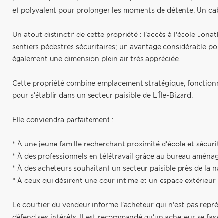
et polyvalent pour prolonger les moments de détente. Un c
Un atout distinctif de cette propriété : l'accès à l'école Jon
sentiers pédestres sécuritaires; un avantage considérable pou
également une dimension plein air très appréciée.
Cette propriété combine emplacement stratégique, fonctionn
pour s'établir dans un secteur paisible de L'Île-Bizard.
Elle conviendra parfaitement :
* À une jeune famille recherchant proximité d'école et sécuri
* À des professionnels en télétravail grâce au bureau aména
* À des acheteurs souhaitant un secteur paisible près de la n
* À ceux qui désirent une cour intime et un espace extérieur 
Le courtier du vendeur informe l'acheteur qui n'est pas repré
défend ses intérêts. Il est recommandé qu'un acheteur se fass