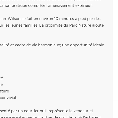
abanon pratique complète l'aménagement extérieur.
athan-Wilson se fait en environ 10 minutes à pied par des
r les jeunes familles. La proximité du Parc Nature ajoute
alité et cadre de vie harmonieux; une opportunité idéale
té
gé
ature
convivial.
senté par un courtier qu'il représente le vendeur et
e représenter par le courtier de son choix. Si l'acheteur