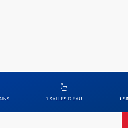
AINS
1
SALLES D'EAU
1
SI