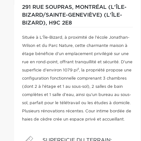
291 RUE SOUPRAS,
MONTRÉAL (L'ÎLE-
BIZARD/SAINTE-GENEVIÈVE) (L'ÎLE-
BIZARD),
H9C 2E8
Située à L'Île-Bizard, à proximité de l'école Jonathan-
Wilson et du Parc Nature, cette charmante maison à
étage bénéficie d'un emplacement privilégié sur une
rue en rond-point, offrant tranquillité et sécurité. D'une
superficie d'environ 1079 pi², la propriété propose une
configuration fonctionnelle comprenant 3 chambres
(dont 2 à l'étage et 1 au sous-sol), 2 salles de bain
complètes et 1 salle d'eau, ainsi qu'un bureau au sous-
sol, parfait pour le télétravail ou les études à domicile.
Plusieurs rénovations récentes. Cour intime bordée de
haies de cèdre crée un espace privé et accueillant.
Grande terrasse et le solarium 3 saisons.
SUPERFICIE DU TERRAIN
: