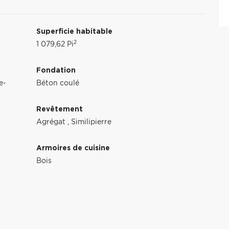
Superficie habitable
2
1 079,62 Pi
Fondation
e-
Béton coulé
Revêtement
Agrégat
,
Similipierre
Armoires de cuisine
Bois